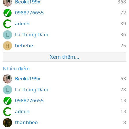
Beokk199x
368
0988776655
72
admin
39
La Thông Dâm
36
L
hehehe
25
H
Xem thêm…
Nhiều điểm
Beokk199x
63
La Thông Dâm
28
L
0988776655
13
admin
13
thanhbeo
8