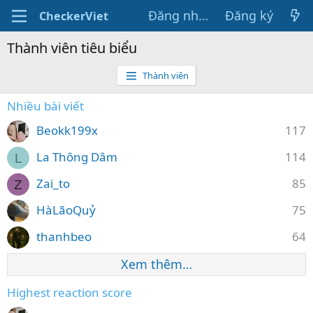
Đăng nhập
Đăng ký
CheckerViet
Thành viên tiêu biểu
Thành viên
Nhiều bài viết
Beokk199x
117
La Thông Dâm
114
L
Zai_to
85
Z
HàLãoQuỷ
75
thanhbeo
64
Xem thêm…
Highest reaction score