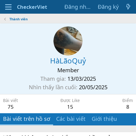
Đăng nhập
Đăng ký
CheckerViet
Thành viên
HàLãoQuỷ
Member
Tham gia
13/03/2025
Nhìn thấy lần cuối
20/05/2025
Bài viết
Được Like
Điểm
75
15
8
Bài viết trên hồ sơ
Các bài viết
Giới thiệu