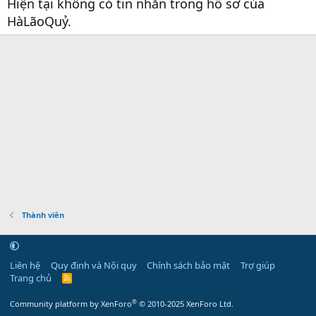
Hiện tại không có tin nhắn trong hồ sơ của
HàLãoQuỷ.
Thành viên
Liên hệ
Quy định và Nội quy
Chính sách bảo mật
Trợ giúp
Trang chủ
R
S
S
®
Community platform by XenForo
© 2010-2025 XenForo Ltd.