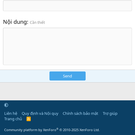
Nội dung
Cần thiết
Send
Liên hệ
Quy định và Nội quy
Chính sách bảo mật
Trợ giúp
Trang chủ
R
S
S
®
Community platform by XenForo
© 2010-2025 XenForo Ltd.