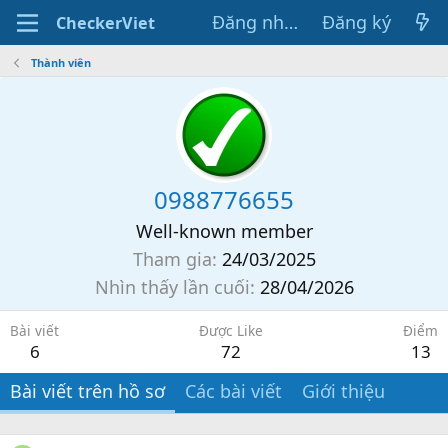
Đăng nhập
Đăng ký
CheckerViet
Thành viên
0988776655
Well-known member
Tham gia
24/03/2025
Nhìn thấy lần cuối
28/04/2026
Bài viết
Được Like
Điểm
6
72
13
Bài viết trên hồ sơ
Các bài viết
Giới thiệu