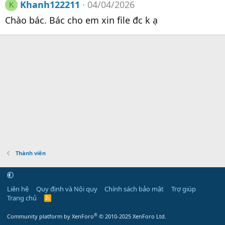
Khanh122211
04/04/2026
K
Chào bác. Bác cho em xin file đc k ạ
Thành viên
Liên hệ
Quy định và Nội quy
Chính sách bảo mật
Trợ giúp
Trang chủ
R
S
S
®
Community platform by XenForo
© 2010-2025 XenForo Ltd.