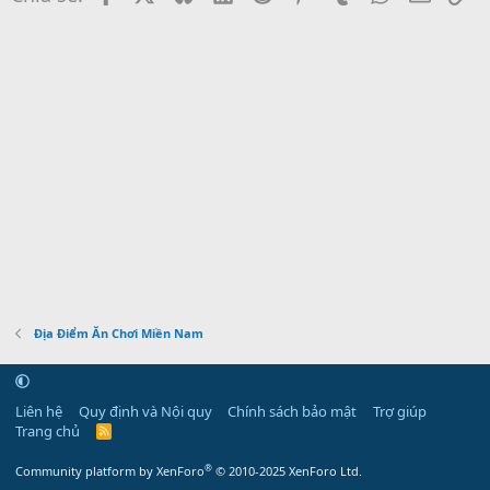
Địa Điểm Ăn Chơi Miền Nam
Liên hệ
Quy định và Nội quy
Chính sách bảo mật
Trợ giúp
Trang chủ
R
S
S
®
Community platform by XenForo
© 2010-2025 XenForo Ltd.