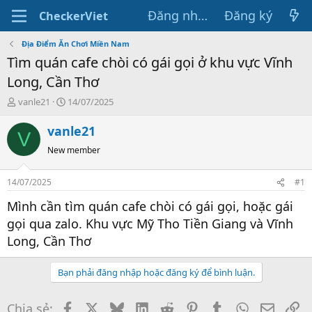
Đăng nhập
Đăng ký
CheckerViet
Địa Điểm Ăn Chơi Miền Nam
Tìm quán cafe chòi có gái gọi ở khu vực Vĩnh
Long, Cần Thơ
T
N
vanle21
14/07/2025
h
g
r
à
vanle21
V
e
y
New member
a
g
d
ử
s
i
14/07/2025
#1
t
a
Mình cần tìm quán cafe chòi có gái gọi, hoặc gái
r
gọi qua zalo. Khu vực Mỹ Tho Tiền Giang và Vĩnh
t
Long, Cần Thơ
e
r
Bạn phải đăng nhập hoặc đăng ký để bình luận.
Facebook
X
Bluesky
LinkedIn
Reddit
Pinterest
Tumblr
WhatsApp
Email
Li
Chia sẻ: