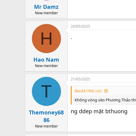
Mr Damz
New member
20/05/2025
H
.
Hao Nam
New member
21/05/2025
T
Beokk199x nói:
Không vòng vèo Phương Thảo tht 
ng ddep mặt bthuong
Themoney68
86
New member