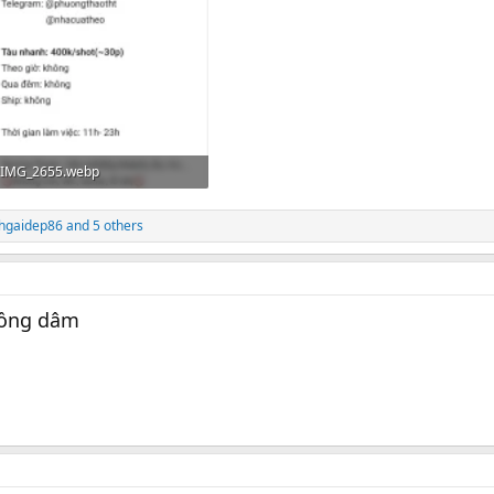
IMG_2655.webp
59.3 KB · Lượt xem: 2,850
chgaidep86
and 5 others
đồng dâm