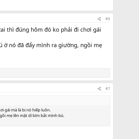
#6
ai thì đúng hôm đó ko phải đi chơi gái
 ú ớ nó đã đẩy mình ra giường, ngồi mẹ
#7
i gái mà là bị nó hiếp luôn.
gồi mẹ lên mặt dí bím bắt mình bú.