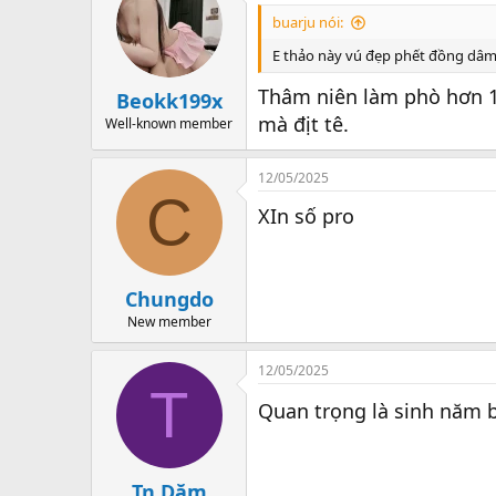
buarju nói:
E thảo này vú đẹp phết đồng dâ
Thâm niên làm phò hơn 1
Beokk199x
mà địt tê.
Well-known member
12/05/2025
C
XIn số pro
Chungdo
New member
12/05/2025
T
Quan trọng là sinh năm b
Tn Dăm