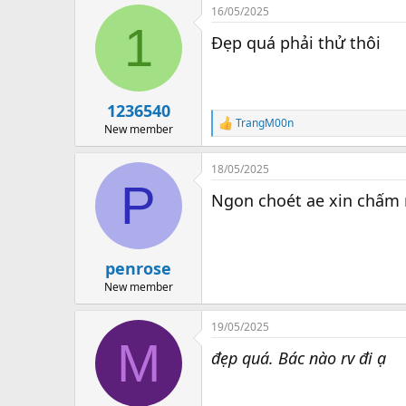
a
16/05/2025
c
1
t
Đẹp quá phải thử thôi
i
o
n
s
:
1236540
TrangM00n
R
New member
e
a
18/05/2025
c
P
t
Ngon choét ae xin chấm n
i
o
n
s
:
penrose
New member
19/05/2025
M
đẹp quá. Bác nào rv đi ạ