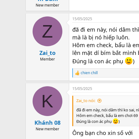
New member
15/05/2025
Z
đã đi em này, nói dâm th
mà là bị nó hiếp luôn.
Hôm em check, bẩu là em 
Zai_to
lên mặt dí bím bắt mình 
Member
Đúng là con ác phụ
)
chien chill
R
e
a
15/05/2025
c
K
t
i
Zai_to nói:
o
n
đã đi em này, nói dâm thì ko sai, 
s
Hôm em check, bẩu là em chơi 69 
:
Đúng là con ác phụ
)
Khánh 08
New member
Ông bạn cho xin số với