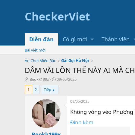
CheckerViet
Diễn đàn
Có gì mới
Thành viên
Bài viết mới
Ăn Chơi Miền Bắc
Gái Gọi Hà Nội
DÂM VÃI LỒN THẾ NÀY AI MÀ C
T
N
Beokk199x
09/05/2025
h
g
1
2
Tiếp
r
à
e
y
a
g
09/05/2025
d
ử
Không vòng vèo Phương T
s
i
t
Đính kèm
a
r
t
Beokk199x