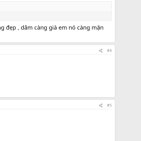
ng đẹp , dâm càng già em nó càng mặn
#4
#5