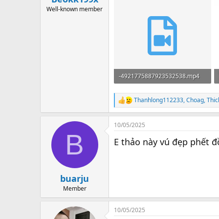
e
Well-known member
r
-4921775887923532538.mp4
3.8 MB
Thanhlong112233
,
Choag
,
Thi
R
e
a
10/05/2025
c
B
t
E thảo này vú đẹp phết 
i
o
n
s
:
buarju
Member
10/05/2025