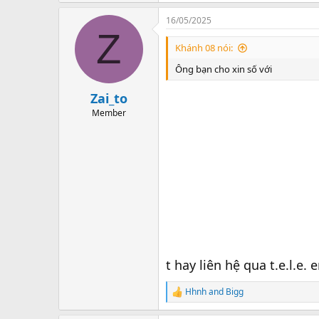
16/05/2025
Z
Khánh 08 nói:
Ông bạn cho xin số với
Zai_to
Member
t hay liên hệ qua t.e.l.e
Hhnh
and
Bigg
R
e