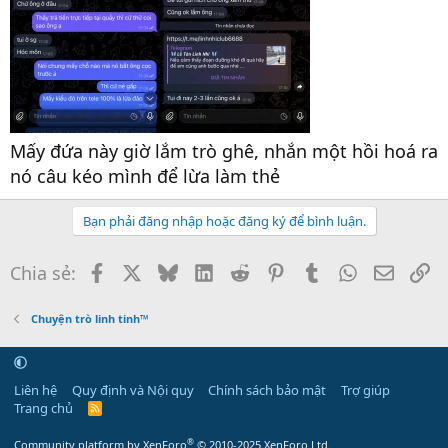
Mấy đứa này giờ lắm trò ghê, nhắn một hồi hoá ra
nó câu kéo mình để lừa làm thẻ
Bạn phải đăng nhập hoặc đăng ký để bình luận.
Facebook
X
Bluesky
LinkedIn
Reddit
Pinterest
Tumblr
WhatsApp
Email
Li
Chia sẻ:
Chuyện trò linh tinh™
Liên hệ
Quy định và Nội quy
Chính sách bảo mật
Trợ giúp
Trang chủ
R
S
S
®
Community platform by XenForo
© 2010-2025 XenForo Ltd.