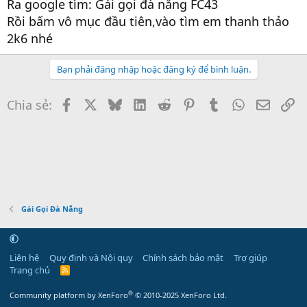
Ra google tìm: Gái gọi đà nẵng FC43
Rồi bấm vô mục đầu tiên,vào tìm em thanh thảo
2k6 nhé
Bạn phải đăng nhập hoặc đăng ký để bình luận.
Facebook
X
Bluesky
LinkedIn
Reddit
Pinterest
Tumblr
WhatsApp
Email
Li
Chia sẻ:
Gái Gọi Đà Nẵng
Liên hệ
Quy định và Nội quy
Chính sách bảo mật
Trợ giúp
Trang chủ
R
S
S
®
Community platform by XenForo
© 2010-2025 XenForo Ltd.