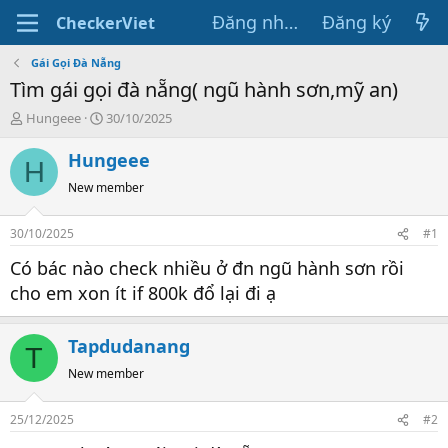
Đăng nhập
Đăng ký
CheckerViet
Gái Gọi Đà Nẵng
Tìm gái gọi đà nẵng( ngũ hành sơn,mỹ an)
T
N
Hungeee
30/10/2025
h
g
r
à
Hungeee
H
e
y
New member
a
g
d
ử
s
i
30/10/2025
#1
t
a
Có bác nào check nhiều ở đn ngũ hành sơn rồi
r
cho em xon ít if 800k đổ lại đi ạ
t
e
r
Tapdudanang
T
New member
25/12/2025
#2