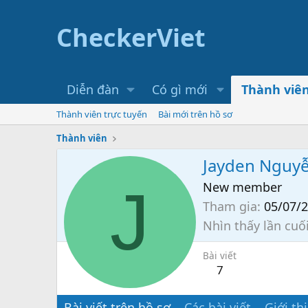
CheckerViet
Diễn đàn
Có gì mới
Thành viê
Thành viên trực tuyến
Bài mới trên hồ sơ
Thành viên
Jayden Nguy
J
New member
Tham gia
05/07/
Nhìn thấy lần cuố
Bài viết
7
Bài viết trên hồ sơ
Các bài viết
Giới th