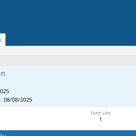
n
ễn
2025
i
08/08/2025
Được Like
1
iệu