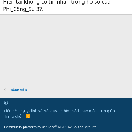
Hiện tại không có tin nhắn trong hồ sơ của
Phi_Công_Su 37.
Thành viên
Liên hệ
Quy định và Nội quy
Chính sách bảo mật
Trợ giúp
Trang chủ
R
S
S
®
Community platform by XenForo
© 2010-2025 XenForo Ltd.