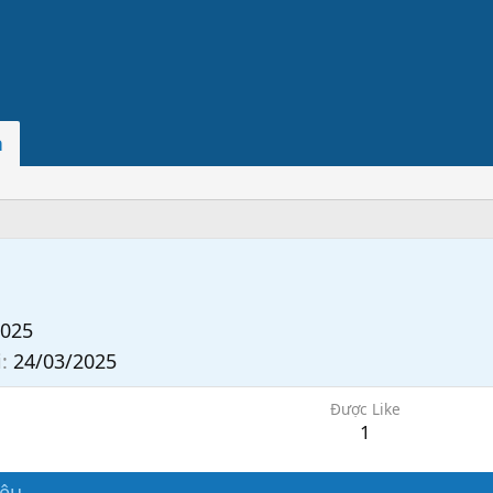
n
2025
i
24/03/2025
Được Like
1
iệu