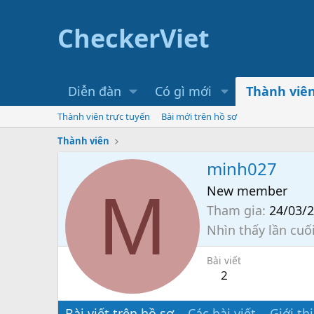
CheckerViet
Diễn đàn
Có gì mới
Thành viê
Thành viên trực tuyến
Bài mới trên hồ sơ
Thành viên
minh027
M
New member
Tham gia
24/03/
Nhìn thấy lần cuố
Bài viết
2
Bài viết trên hồ sơ
Các bài viết
Giới th