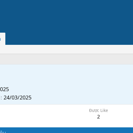
n
2025
i
24/03/2025
Được Like
2
iệu