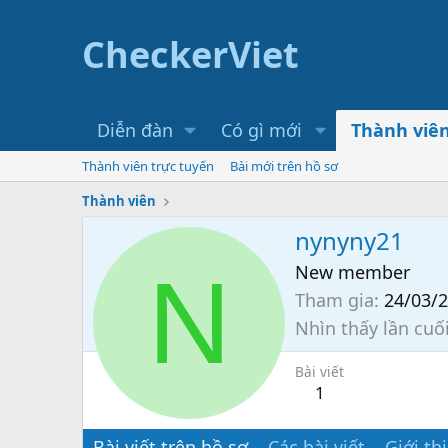
CheckerViet
Diễn đàn
Có gì mới
Thành viê
Thành viên trực tuyến
Bài mới trên hồ sơ
Thành viên
nynyny21
N
New member
Tham gia
24/03/
Nhìn thấy lần cuố
Bài viết
1
Bài viết trên hồ sơ
Các bài viết
Giới th