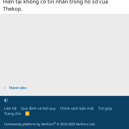
Hiện tại không có tin nhắn trong hồ sơ của
Thekop.
Thành viên
Liên hệ
Quy định và Nội quy
Chính sách bảo mật
Trợ giúp
Trang chủ
R
S
S
®
Community platform by XenForo
© 2010-2025 XenForo Ltd.