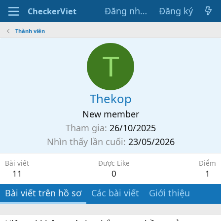
Đăng nhập
Đăng ký
CheckerViet
Thành viên
T
Thekop
New member
Tham gia
26/10/2025
Nhìn thấy lần cuối
23/05/2026
Bài viết
Được Like
Điểm
11
0
1
Bài viết trên hồ sơ
Các bài viết
Giới thiệu