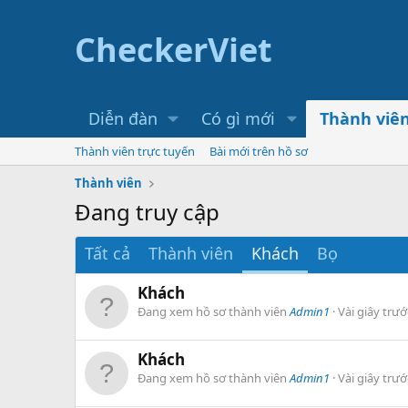
CheckerViet
Diễn đàn
Có gì mới
Thành viê
Thành viên trực tuyến
Bài mới trên hồ sơ
Thành viên
Đang truy cập
Tất cả
Thành viên
Khách
Bọ
Khách
Đang xem hồ sơ thành viên
Admin1
Vài giây trướ
Khách
Đang xem hồ sơ thành viên
Admin1
Vài giây trướ