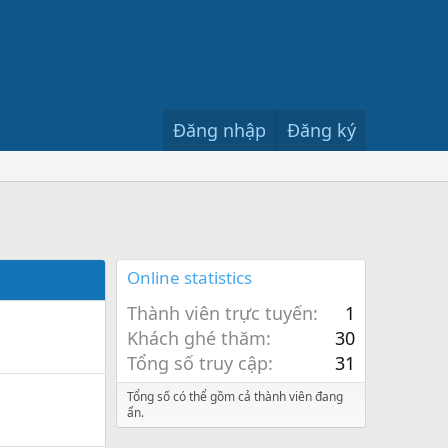
Đăng nhập
Đăng ký
Online statistics
Thành viên trực tuyến
1
Khách ghé thăm
30
Tổng số truy cập
31
Tổng số có thể gồm cả thành viên đang
ẩn.