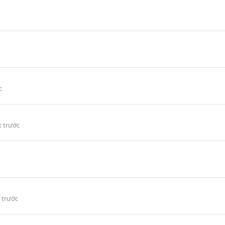
c
t trước
 trước