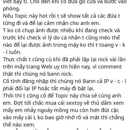
viết bậy tí. Cho đến khi có đứa gõ cửa và bước vào
phòng.
Nếu Topic này hot rồi t sẽ show tất cả các đứa t
từng đi và để lại cảm nhận cho anh em.
T ko có chụp ảnh được nhiều khi đang check và
trước khi check vì lý do cá nhân t cũng méo thể
nào để lại được ảnh trong máy ko thì t toang v - k
- l luôn.
Thực chất t cũng cú khi đã phải lập lại nick vài lần
trên mấy trang Web uy tín hiện nay, vì comment
thật thì chúng nó bann nick.
Cố tình đăng nhập thì chúng nó Bann cả IP v - c - l
phải đổi lại IP hoặc tắt máy đi bật lại.
Thôi thì t cũng cố để Topic này chia sẻ cùng anh
em. Đợt tới chắc mua cái sextoy về thủ dâm xem
mấy em nhảy ngoáy mông mu còn hơn đút cặc
vào mấy cái L ko bao giờ nhớ rõ và mặt thì chẳng
thể nào xem.