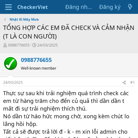
Đăng nhập
Đăng ký
CheckerViet
Nhật Kí Mây Mưa
TỔNG HỢP CÁC EM ĐÃ CHECK VÀ CẢM NHẬN
(T LÀ CON NGƯỜI)
T
N
0988776655
24/03/2025
h
g
r
à
0988776655
e
y
a
g
Well-known member
d
ử
s
i
24/03/2025
#1
t
a
Thực sự sau khi trải nghiệm quá trình check các
r
em từ hàng trăm cho đến củ quả thì dần dần t
t
e
mất đi sự trải nghiệm thích thú.
r
Nó dần từ háo hức mong chờ, xong kèm chút lo
lắng hồi hộp.
Tất cả sẽ được trả lời đ - k - m xin lỗi admin cho