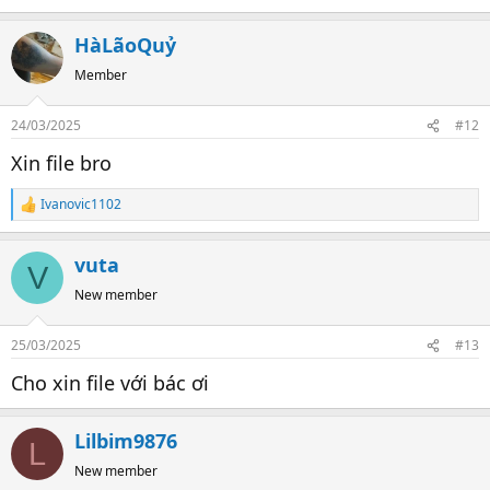
HàLãoQuỷ
Member
24/03/2025
#12
Xin file bro
Ivanovic1102
R
e
a
vuta
c
V
t
New member
i
o
n
25/03/2025
#13
s
:
Cho xin file với bác ơi
Lilbim9876
L
New member