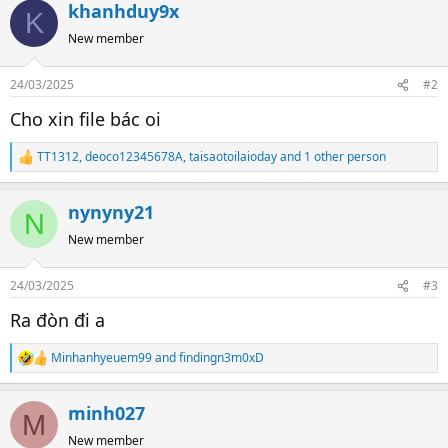
khanhduy9x
c
K
t
New member
i
o
n
24/03/2025
#2
s
:
Cho xin file bác oi
TT1312
,
deoco12345678A
,
taisaotoilaioday
and 1 other person
R
e
a
nynyny21
c
N
t
New member
i
o
n
24/03/2025
#3
s
:
Ra đòn đi a
Minhanhyeuem99
and
findingn3m0xD
R
e
a
minh027
c
M
t
New member
i