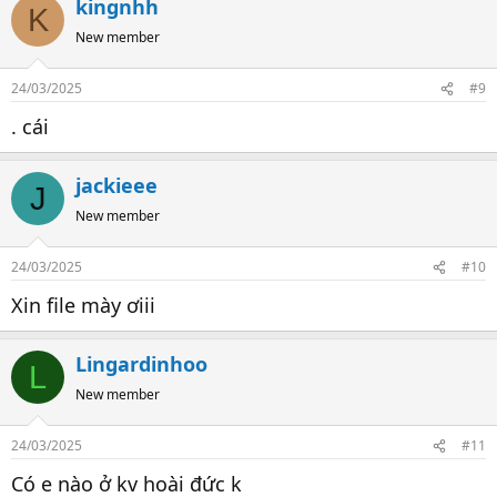
kingnhh
K
New member
24/03/2025
#9
. cái
jackieee
J
New member
24/03/2025
#10
Xin file mày ơiii
Lingardinhoo
L
New member
24/03/2025
#11
Có e nào ở kv hoài đức k