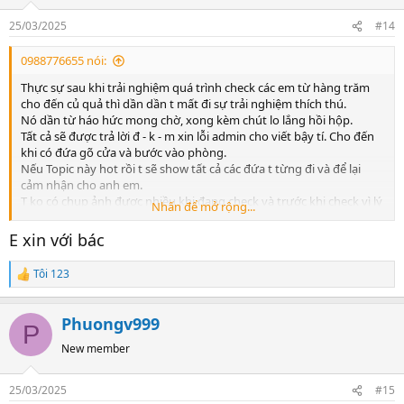
25/03/2025
#14
0988776655 nói:
Thực sự sau khi trải nghiệm quá trình check các em từ hàng trăm
cho đến củ quả thì dần dần t mất đi sự trải nghiệm thích thú.
Nó dần từ háo hức mong chờ, xong kèm chút lo lắng hồi hộp.
Tất cả sẽ được trả lời đ - k - m xin lỗi admin cho viết bậy tí. Cho đến
khi có đứa gõ cửa và bước vào phòng.
Nếu Topic này hot rồi t sẽ show tất cả các đứa t từng đi và để lại
cảm nhận cho anh em.
T ko có chụp ảnh được nhiều khi đang check và trước khi check vì lý
Nhấn để mở rộng...
do cá nhân t cũng méo thể nào để lại được ảnh trong máy ko thì t
toang v - k - l luôn.
E xin với bác
Thực chất t cũng cú khi đã phải lập lại nick vài lần trên mấy trang
Web uy tín hiện nay, vì comment thật thì chúng nó bann nick.
Tôi 123
R
Cố tình đăng nhập thì chúng nó Bann cả IP v - c - l phải đổi lại IP
e
hoặc tắt máy đi bật lại.
a
Thôi thì t cũng cố để Topic này chia sẻ cùng anh em. Đợt tới chắc
Phuongv999
c
P
mua cái sextoy về thủ dâm xem mấy em nhảy ngoáy mông mu còn
t
hơn đút cặc vào mấy cái L ko bao giờ nhớ rõ và mặt thì chẳng thể
New member
i
nào xem.
o
(1) MỖI NGƯỜI MỖI GU, (2) MỖI LÚC MỖI CẢNH =>
để t chứng
n
25/03/2025
#15
s
minh cho anh em xem?