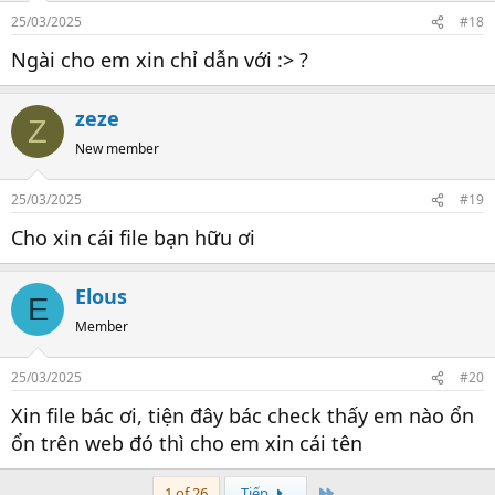
Kết luận: Anh em chịu khó đăng ký cái nick đi vào đây chia sẻ
25/03/2025
#18
xem nào.
Dưới đây là list các em t thấy ổn và lâu lâu xem lại cũng ko
Ngài cho em xin chỉ dẫn với :> ?
thấy ổn và có những em t đã check nữa và không chỉ một
trang
zeze
Z
New member
25/03/2025
#19
Cho xin cái file bạn hữu ơi
Elous
E
Member
25/03/2025
#20
Xin file bác ơi, tiện đây bác check thấy em nào ổn
ổn trên web đó thì cho em xin cái tên
Last
1 of 26
Tiếp