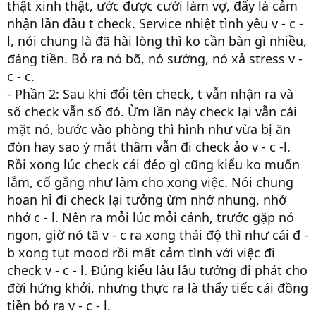
thật xinh thật, ước được cưới làm vợ, đấy là cảm
nhận lần đầu t check. Service nhiệt tình yêu v - c -
l, nói chung là đã hài lòng thì ko cần bàn gì nhiều,
đáng tiền. Bỏ ra nó bõ, nó sướng, nó xả stress v -
c - c.
- Phần 2: Sau khi đổi tên check, t vẫn nhận ra và
số check vẫn số đó. Ừm lần này check lại vẫn cái
mặt nó, bước vào phòng thì hình như vừa bị ăn
đòn hay sao ý mắt thâm vẫn đi check ảo v - c -l.
Rồi xong lúc check cái đéo gì cũng kiểu ko muốn
lắm, cố gắng như làm cho xong việc. Nói chung
hoan hỉ đi check lại tưởng ừm nhớ nhung, nhớ
nhớ c - l. Nên ra mỗi lúc mỗi cảnh, trước gặp nó
ngon, giờ nó tã v - c ra xong thái độ thì như cái đ -
b xong tụt mood rồi mất cảm tình với việc đi
check v - c - l. Đúng kiểu lâu lâu tưởng đi phát cho
đời hứng khởi, nhưng thực ra là thấy tiếc cái đồng
tiền bỏ ra v - c - l.