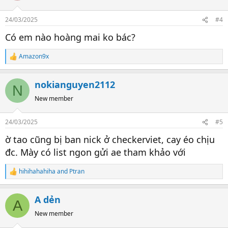
o
n
24/03/2025
#4
s
:
Có em nào hoàng mai ko bác?
Amazon9x
R
e
a
nokianguyen2112
c
N
t
New member
i
o
n
24/03/2025
#5
s
:
ờ tao cũng bị ban nick ở checkerviet, cay éo chịu
đc. Mày có list ngon gửi ae tham khảo với
hihihahahiha
and
Ptran
R
e
a
A dẻn
c
A
t
New member
i
o