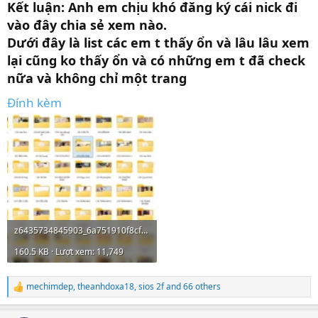
Kết luận: Anh em chịu khó đăng ký cái nick đi
vào đây chia sẻ xem nào.
Dưới đây là list các em t thấy ổn và lâu lâu xem
lại cũng ko thấy ổn và có những em t đã check
nữa và không chỉ một trang
Đính kèm
z6435734845903_6a751910f8cf37b02c8a037b88f9ad7e.webp
160.5 KB · Lượt xem: 11,749
mechimdep
,
theanhdoxa18
,
sios 2f
and 66 others
R
e
a