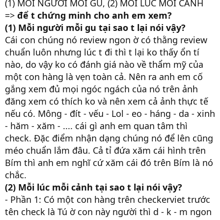
(1) MỖI NGƯỜI MỖI GU, (2) MỖI LÚC MỖI CẢNH
=>
để t chứng minh cho anh em xem?
(1) Mỗi người mỗi gu tại sao t lại nói vậy?
Cái con chúng nó review ngon ờ có thằng review
chuẩn luôn nhưng lúc t đi thì t lại ko thấy ổn tí
nào, do vậy ko có đánh giá nào về thẩm mỹ của
một con hàng là vẹn toàn cả. Nên ra anh em cố
gắng xem đủ mọi ngóc ngách của nó trên ảnh
đăng xem có thích ko và nên xem cả ảnh thực tế
nếu có. Mông - đít - vếu - Lol - eo - háng - da - xinh
- hăm - xăm - .... cái gì anh em quan tâm thì
check. Đặc điểm nhận dạng chúng nó để lên cũng
méo chuẩn lắm đâu. Cả tỉ đứa xăm cái hình trên
Bím thì anh em nghĩ cứ xăm cái đó trên Bím là nó
chắc.
(2) Mỗi lúc mỗi cảnh tại sao t lại nói vậy?
- Phần 1: Có một con hàng trên checkerviet trước
tên check là Tú ờ con này người thì d - k - m ngon