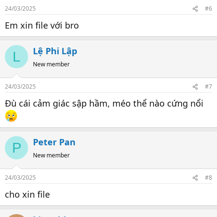
n
24/03/2025
#6
s
:
Em xin file với bro
Lệ Phi Lập
L
New member
24/03/2025
#7
Đù cái cảm giác sập hầm, méo thể nào cứng nổi
Peter Pan
P
New member
24/03/2025
#8
cho xin file