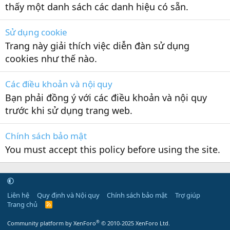
thấy một danh sách các danh hiệu có sẵn.
Sử dụng cookie
Trang này giải thích việc diễn đàn sử dụng
cookies như thế nào.
Các điều khoản và nội quy
Bạn phải đồng ý với các điều khoản và nội quy
trước khi sử dụng trang web.
Chính sách bảo mật
You must accept this policy before using the site.
Liên hệ
Quy định và Nội quy
Chính sách bảo mật
Trợ giúp
Trang chủ
R
S
S
®
Community platform by XenForo
© 2010-2025 XenForo Ltd.