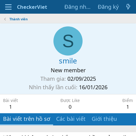
Đăng nhập
Đăng ký
CheckerViet
Thành viên
S
smile
New member
Tham gia
02/09/2025
Nhìn thấy lần cuối
16/01/2026
Bài viết
Được Like
Điểm
1
0
1
Bài viết trên hồ sơ
Các bài viết
Giới thiệu