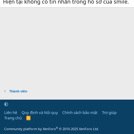
Hiện tại không có tin nhắn trong hồ sơ của smile.
Thành viên
Liên hệ
Quy định và Nội quy
Chính sách bảo mật
Trợ giúp
Trang chủ
R
S
S
®
Community platform by XenForo
© 2010-2025 XenForo Ltd.