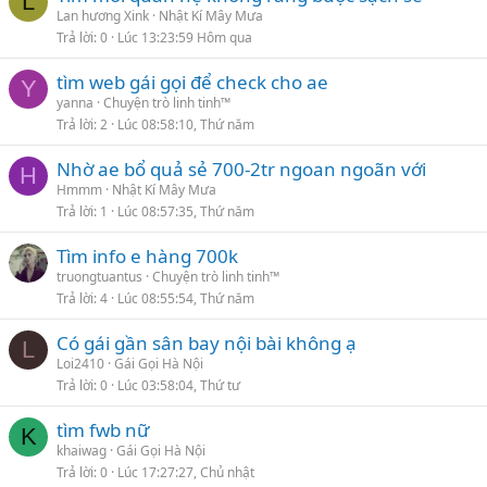
L
Lan hương Xink
Nhật Kí Mây Mưa
Trả lời
0
Lúc 13:23:59 Hôm qua
tìm web gái gọi để check cho ae
Y
yanna
Chuyện trò linh tinh™
Trả lời
2
Lúc 08:58:10, Thứ năm
Nhờ ae bổ quả sẻ 700-2tr ngoan ngoãn với
H
Hmmm
Nhật Kí Mây Mưa
Trả lời
1
Lúc 08:57:35, Thứ năm
Tìm info e hàng 700k
truongtuantus
Chuyện trò linh tinh™
Trả lời
4
Lúc 08:55:54, Thứ năm
Có gái gần sân bay nội bài không ạ
L
Loi2410
Gái Gọi Hà Nội
Trả lời
0
Lúc 03:58:04, Thứ tư
tìm fwb nữ
K
khaiwag
Gái Gọi Hà Nội
Trả lời
0
Lúc 17:27:27, Chủ nhật