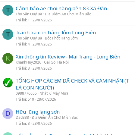
Cảnh báo ae chơi hàng bên 83 Xã Đàn
T
Thợ Săn Quý Bà
Địa Điểm Ăn Chơi Miền Bắc
Trả lời
1
29/07/2026
Tránh xa con hàng lởm Long Biên
T
Thợ Săn Quý Bà
Bốc Phốt Hàng Lởm
Trả lời
4
28/07/2026
Xin thông tin Review - Mai Trang - Long Biên
K
KhanhHuy2026
Gái Gọi Hà Nội
Trả lời
3
28/07/2026
TỔNG HỢP CÁC EM ĐÃ CHECK VÀ CẢM NHẬN (T
LÀ CON NGƯỜI)
0988776655
Nhật Kí Mây Mưa
Trả lời
510
28/07/2026
Hữu lũng lạng sơn
D
Dad888
Địa Điểm Ăn Chơi Miền Bắc
Trả lời
3
28/07/2026