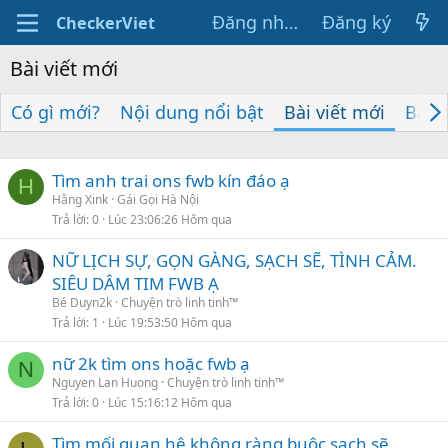
Đăng nhập
Đăng ký
CheckerViet
Bài viết mới
Có gì mới?
Nội dung nổi bật
Bài viết mới
Bài 
Tìm anh trai ons fwb kín đáo ạ
H
Hằng Xink
Gái Gọi Hà Nội
Trả lời
0
Lúc 23:06:26 Hôm qua
NỮ LỊCH SỰ, GỌN GÀNG, SẠCH SẼ, TÌNH CẢM.
SIÊU DÂM TIM FWB Ạ
Bé Duyn2k
Chuyện trò linh tinh™
Trả lời
1
Lúc 19:53:50 Hôm qua
nữ 2k tìm ons hoặc fwb ạ
N
Nguyen Lan Huong
Chuyện trò linh tinh™
Trả lời
0
Lúc 15:16:12 Hôm qua
Tìm mối quan hệ không ràng buộc sạch sẽ