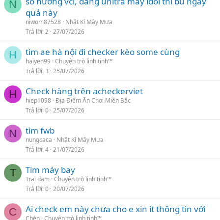
số hưởng vcl, đang unltra máy idol thì bú ngay
N
quả này
niwom87528
Nhật Kí Mây Mưa
Trả lời
2
27/07/2026
tìm ae hà nội đi checker kèo some cùng
H
haiyen99
Chuyện trò linh tinh™
Trả lời
3
25/07/2026
Check hàng trên acheckerviet
H
hiep1098
Địa Điểm Ăn Chơi Miền Bắc
Trả lời
0
25/07/2026
tìm fwb
N
nungcaca
Nhật Kí Mây Mưa
Trả lời
4
21/07/2026
Tim máy bay
T
Trai dam
Chuyện trò linh tinh™
Trả lời
0
20/07/2026
Ai check em này chưa cho e xin ít thông tin với
C
Chén
Chuyện trò linh tinh™