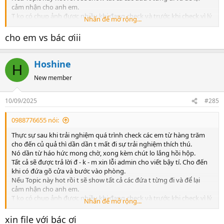
- Phần 2: Sau khi đổi tên check, t vẫn nhận ra và số check vẫn số đó.
cảm nhận cho anh em.
Ừm lần này check lại vẫn cái mặt nó, bước vào phòng thì hình như
T ko có chụp ảnh được nhiều khi đang check và trước khi check vì lý
Nhấn để mở rộng...
vừa bị ăn đòn hay sao ý mắt thâm vẫn đi check ảo v - c -l. Rồi xong
do cá nhân t cũng méo thể nào để lại được ảnh trong máy ko thì t
lúc check cái đéo gì cũng kiểu ko muốn lắm, cố gắng như làm cho
toang v - k - l luôn.
cho em vs bác ơiii
xong việc. Nói chung hoan hỉ đi check lại tưởng ừm nhớ nhung,
Thực chất t cũng cú khi đã phải lập lại nick vài lần trên mấy trang
nhớ nhớ c - l. Nên ra mỗi lúc mỗi cảnh, trước gặp nó ngon, giờ nó tã
Web uy tín hiện nay, vì comment thật thì chúng nó bann nick.
v - c ra xong thái độ thì như cái đ - b xong tụt mood rồi mất cảm
Cố tình đăng nhập thì chúng nó Bann cả IP v - c - l phải đổi lại IP
Hoshine
tình với việc đi check v - c - l. Đúng kiểu lâu lâu tưởng đi phát cho đời
H
hoặc tắt máy đi bật lại.
hứng khởi, nhưng thực ra là thấy tiếc cái đồng tiền bỏ ra v - c - l.
New member
Thôi thì t cũng cố để Topic này chia sẻ cùng anh em. Đợt tới chắc
Kết luận: Anh em chịu khó đăng ký cái nick đi vào đây chia sẻ
mua cái sextoy về thủ dâm xem mấy em nhảy ngoáy mông mu còn
xem nào.
hơn đút cặc vào mấy cái L ko bao giờ nhớ rõ và mặt thì chẳng thể
10/09/2025
Dưới đây là list các em t thấy ổn và lâu lâu xem lại cũng ko
#285
nào xem.
thấy ổn và có những em t đã check nữa và không chỉ một
(1) MỖI NGƯỜI MỖI GU, (2) MỖI LÚC MỖI CẢNH =>
để t chứng
trang
0988776655 nói:
minh cho anh em xem?
(1) Mỗi người mỗi gu tại sao t lại nói vậy?
Thực sự sau khi trải nghiệm quá trình check các em từ hàng trăm
Cái con chúng nó review ngon ờ có thằng review chuẩn luôn nhưng
cho đến củ quả thì dần dần t mất đi sự trải nghiệm thích thú.
lúc t đi thì t lại ko thấy ổn tí nào, do vậy ko có đánh giá nào về thẩm
Nó dần từ háo hức mong chờ, xong kèm chút lo lắng hồi hộp.
mỹ của một con hàng là vẹn toàn cả. Nên ra anh em cố gắng xem
Tất cả sẽ được trả lời đ - k - m xin lỗi admin cho viết bậy tí. Cho đến
đủ mọi ngóc ngách của nó trên ảnh đăng xem có thích ko và nên
khi có đứa gõ cửa và bước vào phòng.
xem cả ảnh thực tế nếu có. Mông - đít - vếu - Lol - eo - háng - da -
Nếu Topic này hot rồi t sẽ show tất cả các đứa t từng đi và để lại
xinh - hăm - xăm - .... cái gì anh em quan tâm thì check. Đặc điểm
cảm nhận cho anh em.
nhận dạng chúng nó để lên cũng méo chuẩn lắm đâu. Cả tỉ đứa
T ko có chụp ảnh được nhiều khi đang check và trước khi check vì lý
Nhấn để mở rộng...
xăm cái hình trên Bím thì anh em nghĩ cứ xăm cái đó trên Bím là nó
do cá nhân t cũng méo thể nào để lại được ảnh trong máy ko thì t
chắc.
toang v - k - l luôn.
xin file với bác ơi
(2) Mỗi lúc mỗi cảnh tại sao t lại nói vậy?