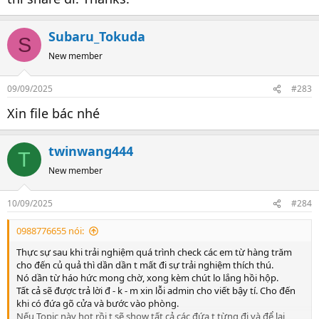
Web uy tín hiện nay, vì comment thật thì chúng nó bann nick.
con này người thì d - k - m ngon thật xinh thật, ước được cưới làm
Cố tình đăng nhập thì chúng nó Bann cả IP v - c - l phải đổi lại IP
vợ, đấy là cảm nhận lần đầu t check. Service nhiệt tình yêu v - c -l,
hoặc tắt máy đi bật lại.
Subaru_Tokuda
nói chung là đã hài lòng thì ko cần bàn gì nhiều, đáng tiền. Bỏ ra nó
S
Thôi thì t cũng cố để Topic này chia sẻ cùng anh em. Đợt tới chắc
bõ, nó sướng, nó xả stress v - c - c.
mua cái sextoy về thủ dâm xem mấy em nhảy ngoáy mông mu còn
New member
- Phần 2: Sau khi đổi tên check, t vẫn nhận ra và số check vẫn số đó.
hơn đút cặc vào mấy cái L ko bao giờ nhớ rõ và mặt thì chẳng thể
Ừm lần này check lại vẫn cái mặt nó, bước vào phòng thì hình như
nào xem.
vừa bị ăn đòn hay sao ý mắt thâm vẫn đi check ảo v - c -l. Rồi xong
09/09/2025
#283
(1) MỖI NGƯỜI MỖI GU, (2) MỖI LÚC MỖI CẢNH =>
để t chứng
lúc check cái đéo gì cũng kiểu ko muốn lắm, cố gắng như làm cho
minh cho anh em xem?
Xin file bác nhé
xong việc. Nói chung hoan hỉ đi check lại tưởng ừm nhớ nhung,
(1) Mỗi người mỗi gu tại sao t lại nói vậy?
nhớ nhớ c - l. Nên ra mỗi lúc mỗi cảnh, trước gặp nó ngon, giờ nó tã
Cái con chúng nó review ngon ờ có thằng review chuẩn luôn nhưng
v - c ra xong thái độ thì như cái đ - b xong tụt mood rồi mất cảm
lúc t đi thì t lại ko thấy ổn tí nào, do vậy ko có đánh giá nào về thẩm
twinwang444
tình với việc đi check v - c - l. Đúng kiểu lâu lâu tưởng đi phát cho đời
T
mỹ của một con hàng là vẹn toàn cả. Nên ra anh em cố gắng xem
hứng khởi, nhưng thực ra là thấy tiếc cái đồng tiền bỏ ra v - c - l.
đủ mọi ngóc ngách của nó trên ảnh đăng xem có thích ko và nên
New member
Kết luận: Anh em chịu khó đăng ký cái nick đi vào đây chia sẻ
xem cả ảnh thực tế nếu có. Mông - đít - vếu - Lol - eo - háng - da -
xem nào.
xinh - hăm - xăm - .... cái gì anh em quan tâm thì check. Đặc điểm
10/09/2025
Dưới đây là list các em t thấy ổn và lâu lâu xem lại cũng ko
#284
nhận dạng chúng nó để lên cũng méo chuẩn lắm đâu. Cả tỉ đứa
thấy ổn và có những em t đã check nữa và không chỉ một
xăm cái hình trên Bím thì anh em nghĩ cứ xăm cái đó trên Bím là nó
trang
0988776655 nói:
chắc.
(2) Mỗi lúc mỗi cảnh tại sao t lại nói vậy?
Thực sự sau khi trải nghiệm quá trình check các em từ hàng trăm
- Phần 1: Có một con hàng trên checkerviet trước tên check là Tú ờ
cho đến củ quả thì dần dần t mất đi sự trải nghiệm thích thú.
con này người thì d - k - m ngon thật xinh thật, ước được cưới làm
Nó dần từ háo hức mong chờ, xong kèm chút lo lắng hồi hộp.
vợ, đấy là cảm nhận lần đầu t check. Service nhiệt tình yêu v - c -l,
Tất cả sẽ được trả lời đ - k - m xin lỗi admin cho viết bậy tí. Cho đến
nói chung là đã hài lòng thì ko cần bàn gì nhiều, đáng tiền. Bỏ ra nó
khi có đứa gõ cửa và bước vào phòng.
bõ, nó sướng, nó xả stress v - c - c.
Nếu Topic này hot rồi t sẽ show tất cả các đứa t từng đi và để lại