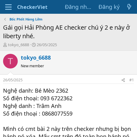
Đăng nhập
Đăng ký
CheckerViet
Bốc Phốt Hàng Lởm
Gái gọi Hải Phòng AE checker chú ý 2 e này ở
liberty nhé.
T
N
tokyo_6688
26/05/2025
h
g
r
à
tokyo_6688
T
e
y
New member
a
g
d
ử
s
i
26/05/2025
#1
t
a
Nghệ danh: Bé Mèo 2362
r
Số điện thoại: 093 6722362
t
Nghệ danh : Trâm Anh
e
r
Số điện thoại : 0868077559
Mình có cmt bài 2 này trên checker nhưng bị bọn
bánh nó xóa. Mấy cmt trên đó toàn bọn bánh nó