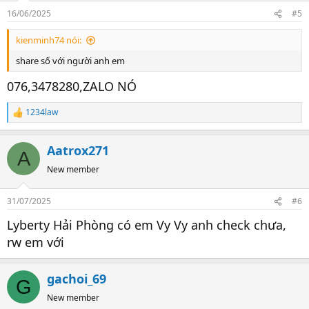
16/06/2025
#5
kienminh74 nói:
share số với người anh em
076,3478280,ZALO NÓ
1234law
R
e
a
Aatrox271
c
A
t
New member
i
o
n
31/07/2025
#6
s
:
Lyberty Hải Phòng có em Vy Vy anh check chưa,
rw em với
gachoi_69
G
New member