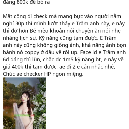
đáng 800k để bỏ ra
Mất công đi check mà mang bực vào người nằm
nghỉ 30p thì mình lướt thấy e Trâm anh này, e này
thì đỡ hơn Bé mèo khoản nói chuyện ăn nói nhẹ
nhàng lịch sự. Kỹ năng cũng tạm được. E Trâm
anh này cũng không giống ảnh, khả năng ảnh bọn
bánh nó coppy ở đâu về rồi up. Face id e Trâm anh
6đ dáng thì lùn, chắc đc 1m5 kỹ năng bt, e này về
giá 400k thì tạm được, ae đi 2 e cân nhắc nhé,
Chúc ae checker HP ngon miệng.