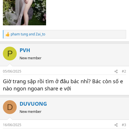
pham tung
and
Zai_to
R
e
a
PVH
c
P
t
New member
i
o
n
05/06/2025
#2
s
:
Giờ trang sập rồi tìm ở đâu bác nhỉ? Bác còn số e
nào ngon ngoan share e với
DUVUONG
D
New member
16/06/2025
#3