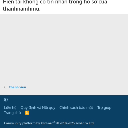
Hiện tại không có tin nhắn trong hồ sơ của
thanhnamhmu.
Thành viên
Liên hệ
Quy định và Nội quy
Chính sách bảo mật
Trợ giúp
Trang chủ
R
S
S
®
Community platform by XenForo
© 2010-2025 XenForo Ltd.