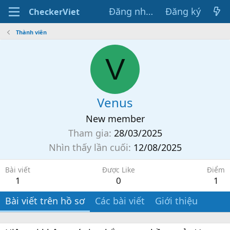
Đăng nhập
Đăng ký
CheckerViet
Thành viên
V
Venus
New member
Tham gia
28/03/2025
Nhìn thấy lần cuối
12/08/2025
Bài viết
Được Like
Điểm
1
0
1
Bài viết trên hồ sơ
Các bài viết
Giới thiệu