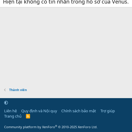
Hiện tại không có tin nhắn trong hồ sơ của Venus.
Thành viên
Liên hệ
Quy định và Nội quy
Chính sách bảo mật
Trợ giúp
Trang chủ
R
S
S
®
Community platform by XenForo
© 2010-2025 XenForo Ltd.