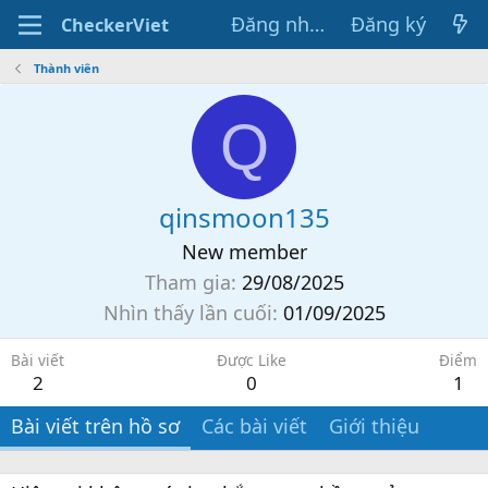
Đăng nhập
Đăng ký
CheckerViet
Thành viên
Q
qinsmoon135
New member
Tham gia
29/08/2025
Nhìn thấy lần cuối
01/09/2025
Bài viết
Được Like
Điểm
2
0
1
Bài viết trên hồ sơ
Các bài viết
Giới thiệu