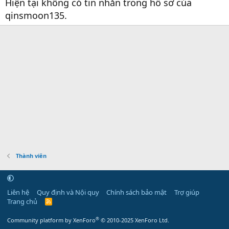
Hiện tại không có tin nhắn trong hồ sơ của
qinsmoon135.
Thành viên
Liên hệ
Quy định và Nội quy
Chính sách bảo mật
Trợ giúp
Trang chủ
R
S
S
®
Community platform by XenForo
© 2010-2025 XenForo Ltd.