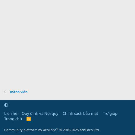
Thành viên
Liên hệ
Quy định và Nội quy
Chính sách bảo mật
Trợ giúp
Trang chủ
R
S
S
®
Community platform by XenForo
© 2010-2025 XenForo Ltd.