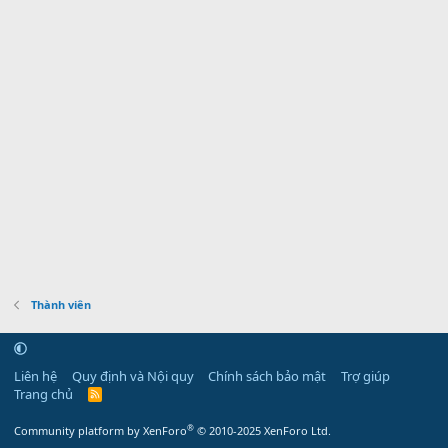
Thành viên
Liên hệ
Quy định và Nội quy
Chính sách bảo mật
Trợ giúp
Trang chủ
R
S
S
®
Community platform by XenForo
© 2010-2025 XenForo Ltd.