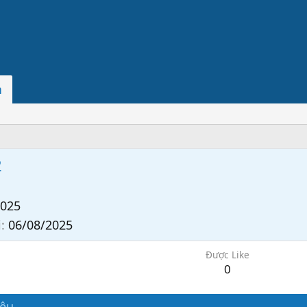
n
2
2025
i
06/08/2025
Được Like
0
iệu