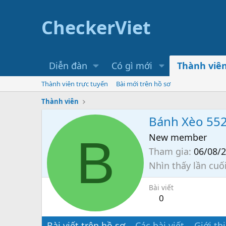
CheckerViet
Diễn đàn
Có gì mới
Thành viê
Thành viên trực tuyến
Bài mới trên hồ sơ
Thành viên
Bánh Xèo 55
B
New member
Tham gia
06/08/
Nhìn thấy lần cuố
Bài viết
0
Bài viết trên hồ sơ
Các bài viết
Giới th