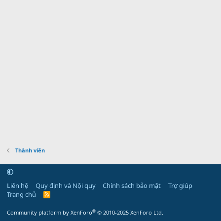
Thành viên
Liên hệ
Quy định và Nội quy
Chính sách bảo mật
Trợ giúp
Trang chủ
R
S
S
®
Community platform by XenForo
© 2010-2025 XenForo Ltd.