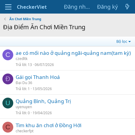
Đăng nhập
Đăng ký
CheckerViet
Ăn Chơi Miền Trung
Địa Điểm Ăn Chơi Miền Trung
Bộ lọc
ae có mối nào ở quảng ngãi-quảng nam(tam kỳ)
C
czedltk
Trả lời
13
06/07/2026
Gái gọi Thanh Hoá
Đ
Đại Du 36
Trả lời
1
13/05/2026
Quảng Bình, Quảng Trị
U
uyenuyen
Trả lời
0
19/04/2026
Tìm khu ăn chơi ở Đồng Hới
C
checkerfpt