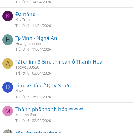
Trả lời
0
14/04/2026
Đà nẵng
K
Kay Trần
Trả lời
0
11/04/2026
Tp Vinh - Nghệ An
H
Hoangminhanh
Trả lời
0
11/04/2026
Tài chính 3-5m, tìm bạn ở Thanh Hóa
A
abcxyz030526
Trả lời
0
03/04/2026
Tìm bé đào ở Quy Nhơn
D
duke
Trả lời
3
15/03/2026
Thành phố thanh hóa 💋💋💋
M
Mai anh đào
Trả lời
6
22/02/2026
cần tìm mb ở vinh ạ